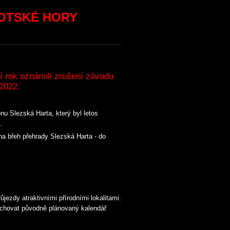
VOTSKÉ HORY
í rok oznámili zrušení závodu
 2022.
nu Slezská Harta, který byl letos
.
a břeh přehrady Slezská Harta - do
jezdy atraktivními přírodními lokalitami.
achovat původně plánovaný kalendář