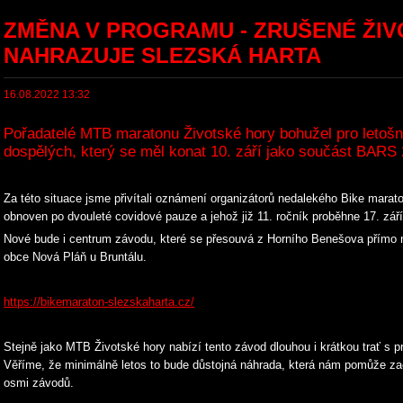
ZMĚNA V PROGRAMU - ZRUŠENÉ ŽI
NAHRAZUJE SLEZSKÁ HARTA
16.08.2022 13:32
Pořadatelé MTB maratonu Životské hory bohužel pro letošn
dospělých, který se měl konat 10. září jako součást BARS
Za této situace jsme přivítali oznámení organizátorů nedalekého Bike marato
obnoven po dvouleté covidové pauze a jehož již 11. ročník proběhne 17. září
Nové bude i centrum závodu, které se přesouvá z Horního Benešova přímo n
obce Nová Pláň u Bruntálu.
https://bikemaraton-slezskaharta.cz/
Stejně jako MTB Životské hory nabízí tento závod dlouhou i krátkou trať s prů
Věříme, že minimálně letos to bude důstojná náhrada, která nám pomůže z
osmi závodů.