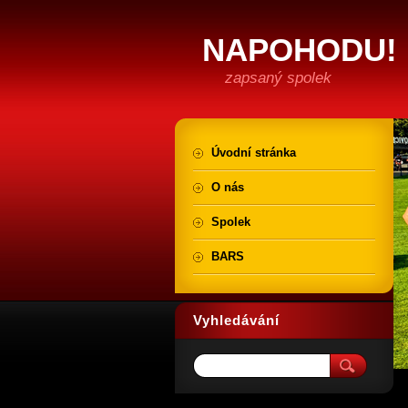
NAPOHODU! b
zapsaný spolek
Úvodní stránka
O nás
Spolek
BARS
Vyhledávání