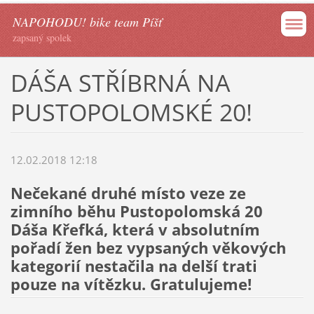
NAPOHODU! bike team Píšť
zapsaný spolek
DÁŠA STŘÍBRNÁ NA
PUSTOPOLOMSKÉ 20!
12.02.2018 12:18
Nečekané druhé místo veze ze
zimního běhu Pustopolomská 20
Dáša Křefká, která v absolutním
pořadí žen bez vypsaných věkových
kategorií nestačila na delší trati
pouze na vítězku. Gratulujeme!