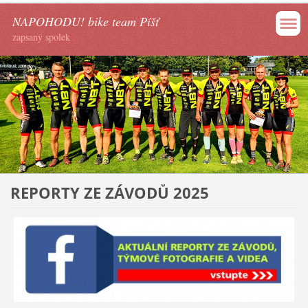
NAPOHODU! bike team Píšť
zapsaný spolek
REPORTY ZE ZÁVODŮ 2025